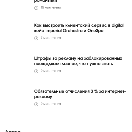
романтики
15
мин. чтения
Как выстроить клиентский сервис в digital:
кейс Imperial Orchestra и OneSpot
7
мин. чтения
Штрафы за рекламу на заблокированных
площадках: главное, что нужно знать
9
мин. чтения
Обязательные отчисления 3 % за интернет-
рекламу
9
мин. чтения