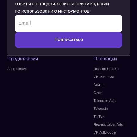
советы по продвижению и рекомендации
по использованию инструментов
Предложения
Площадки
Агентствам
Яндекс Директ
VK Реклама
Авито
Ozon
Telegram Ads
Telega.in
TikTok
Яндекс UrbanAds
VK AdBlogger