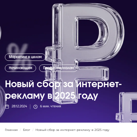
Маркетинг в целом
Начинающим
Профессионалам
Новый сбор за интернет-
рекламу в 2025 году
28.12.2024
6
мин. чтения
Главная
/
Блог
/
Новый сбор за интернет-рекламу в 2025 году