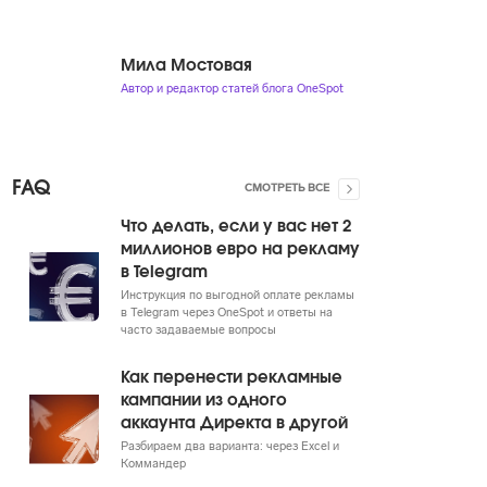
Мила Мостовая
Автор и редактор статей блога OneSpot
FAQ
СМОТРЕТЬ ВСЕ
Что делать, если у вас нет 2
миллионов евро на рекламу
в Telegram
Инструкция по выгодной оплате рекламы
в Telegram через OneSpot и ответы на
часто задаваемые вопросы
Как перенести рекламные
кампании из одного
аккаунта Директа в другой
Разбираем два варианта: через Excel и
Коммандер