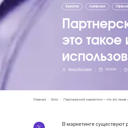
Креатив
Лайфхаки
Оффла
Партнерск
это такое 
использов
Мила Мостовая
3.8.2024
Главная
/
Блог
/
Партнерский маркетинг – что это такое 
В маркетинге существуют 