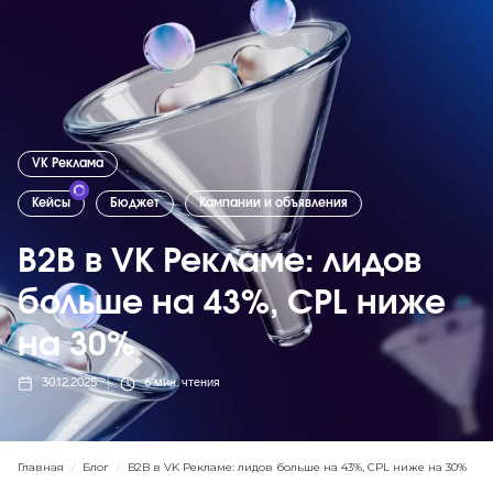
VK Реклама
Кейсы
Бюджет
Кампании и объявления
B2B в VK Рекламе: лидов
больше на 43%, CPL ниже
на 30%
30.12.2025
6
мин. чтения
Главная
/
Блог
/
B2B в VK Рекламе: лидов больше на 43%, CPL ниже на 30%