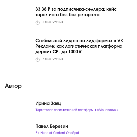
33,38 ₽ за подписчика-селлера: кейс
таргетинга без баз ретаргета
3
мин. чтения
Стабильный лидген на лид-формах в VK
Рекламе: как логистическая платформа
держит CPL до 1000 ₽
7
мин. чтения
Автор
Ирина Заяц
Таргетолог логистической платформы «Монополия»
Павел Березин
Ex-Head of Content OneSpot