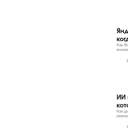
Яндекс
Янд
ког
Как Я
внима
Яндекс
ИИ 
кот
Как д
реаль