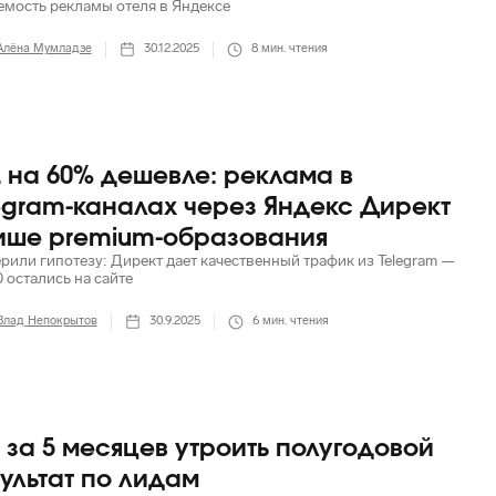
емость рекламы отеля в Яндексе
Алёна Мумладзе
30.12.2025
8
мин. чтения
 на 60% дешевле: реклама в
egram-каналах через Яндекс Директ
ише premium-образования
рили гипотезу: Директ дает качественный трафик из Telegram —
0 остались на сайте
Влад Непокрытов
30.9.2025
6
мин. чтения
 за 5 месяцев утроить полугодовой
ультат по лидам