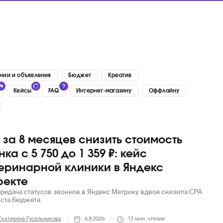
нии и объявления
Бюджет
Креатив
Кейсы
FAQ
Интернет-магазину
Оффлайну
 за 8 месяцев снизить стоимость
нка с 5 750 до 1 359 ₽: кейс
еринарной клиники в Яндекс
ректе
ередача статусов звонков в Яндекс Метрику вдвое снизила CPA
оста бюджета
Екатерина Гусельникова
6.8.2026
13
мин. чтения