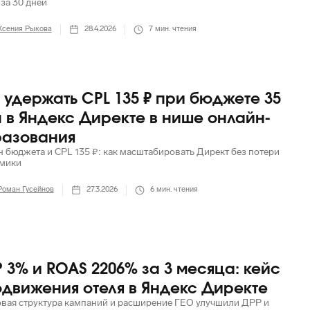
 за 30 дней
Ксения Рыкова
28.4.2026
7
мин. чтения
 удержать CPL 135 ₽ при бюджете 35
 в Яндекс Директе в нише онлайн-
разования
н бюджета и CPL 135 ₽: как масштабировать Директ без потери
мики
Роман Гусейнов
27.3.2026
6
мин. чтения
 3% и ROAS 2206% за 3 месяца: кейс
движения отеля в Яндекс Директе
овая структура кампаний и расширение ГЕО улучшили ДРР и