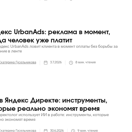
екс UrbanAds: реклама в момент,
да человек уже платит
ндекс UrbanAds ловит клиента в момент оплаты без борьбы за
ние в ленте
Екатерина Гусельникова
3.7.2026
8
мин. чтения
в Яндекс Директе: инструменты,
орые реально экономят время
иректолог использует ИИ в работе: инструменты, которые
но экономят время
Екатерина Гусельникова
30.6.2026
9
мин. чтения