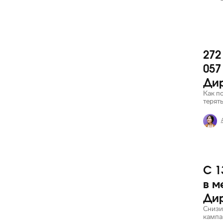
272
Яндекс
057
Ди
Как п
терят
С 1
Яндекс
в м
Ди
Снизи
кампа