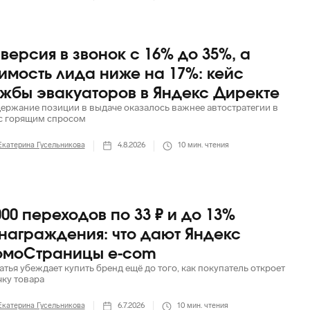
версия в звонок с 16% до 35%, а
имость лида ниже на 17%: кейс
жбы эвакуаторов в Яндекс Директе
держание позиции в выдаче оказалось важнее автостратегии в
с горящим спросом
Екатерина Гусельникова
4.8.2026
10
мин. чтения
000 переходов по 33 ₽ и до 13%
награждения: что дают Яндекс
омоСтраницы e-com
атья убеждает купить бренд ещё до того, как покупатель откроет
чку товара
Екатерина Гусельникова
6.7.2026
10
мин. чтения