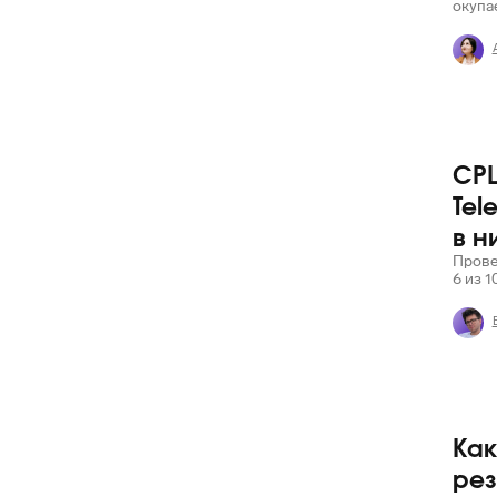
окупа
CPL
Яндекс
Tel
в н
Прове
6 из 1
Яндекс
Как
рез