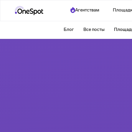
Агентствам
Площад
Блог
Все посты
Площад