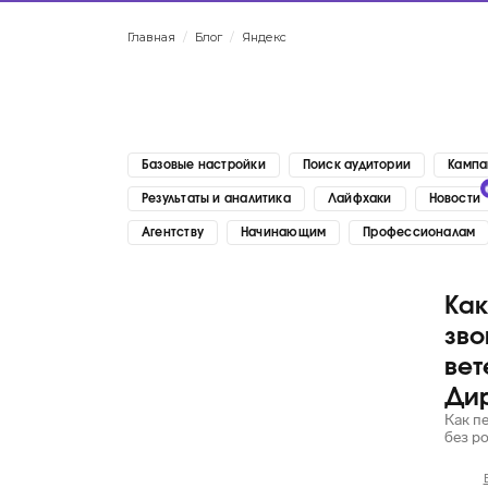
Главная
/
Блог
/
Яндекс
Базовые настройки
Поиск аудитории
Кампа
Результаты и аналитика
Лайфхаки
Новости
Агентству
Начинающим
Профессионалам
Как
Яндекс
зво
вет
Ди
Как п
без р