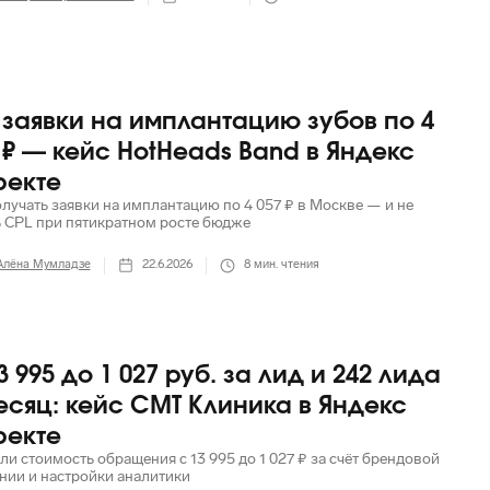
 заявки на имплантацию зубов по 4
 ₽ — кейс HotHeads Band в Яндекс
ректе
олучать заявки на имплантацию по 4 057 ₽ в Москве — и не
ь CPL при пятикратном росте бюдже
Алёна Мумладзе
22.6.2026
8
мин. чтения
3 995 до 1 027 руб. за лид и 242 лида
есяц: кейс СМТ Клиника в Яндекс
ректе
ли стоимость обращения с 13 995 до 1 027 ₽ за счёт брендовой
нии и настройки аналитики