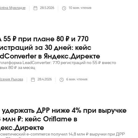
Алёна Мумладзе
28.5.2026
10
мин. чтения
 55 ₽ при плане 80 ₽ и 770
истраций за 30 дней: кейс
dConverter в Яндекс.Директе
платформа LeadConverter: 770 регистраций по 55 ₽ вместо
вых 80 ₽ за месяц
Ксения Рыкова
28.4.2026
6
мин. чтения
 удержать ДРР ниже 4% при выручке
8 млн ₽: кейс Oriflame в
екс.Директе
осметический e-commerce получил 14,8 млн ₽ выручки при ДРР