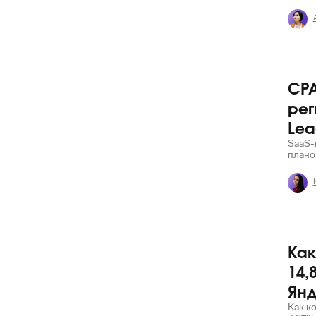
CPA
Яндекс
рег
Lea
SaaS-
плано
Как
Яндекс
14,
Янд
Как к