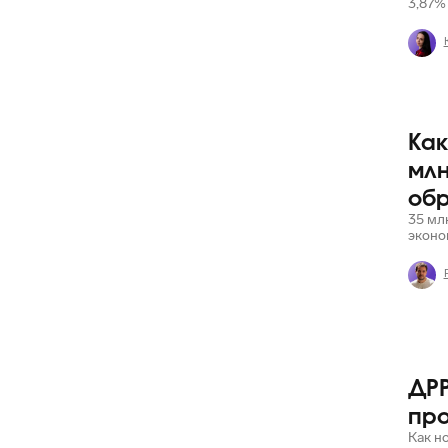
3,87%
Как
Яндекс
млн
об
35 мл
эконо
Яндекс
ДРР
про
Как н