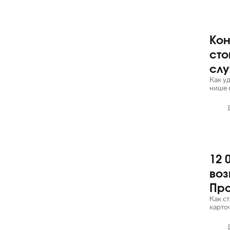
Кон
Яндекс
сто
слу
Как у
нише 
12 
Яндекс
воз
Пр
Как ст
карто