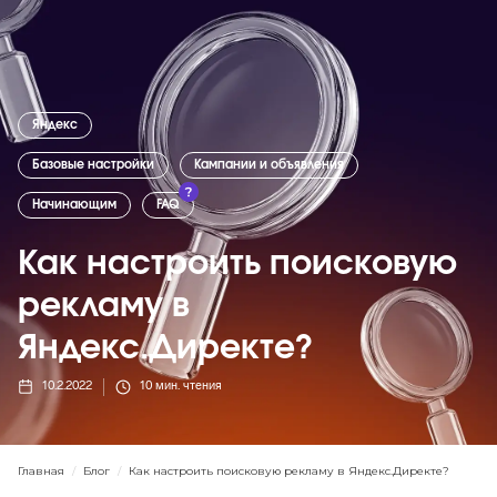
Яндекс
Базовые настройки
Кампании и объявления
Начинающим
FAQ
Как настроить поисковую
рекламу в
Яндекс.Директе?
10.2.2022
10
мин. чтения
Главная
/
Блог
/
Как настроить поисковую рекламу в Яндекс.Директе?