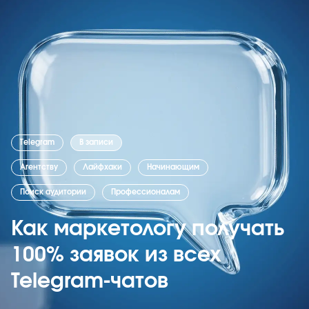
Telegram
В записи
Агентству
Лайфхаки
Начинающим
Поиск аудитории
Профессионалам
Как маркетологу получать
100% заявок из всех
Telegram-чатов