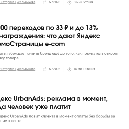
Екатерина Гусельникова
6.7.2026
8
мин. чтения
000 переходов по 33 ₽ и до 13%
награждения: что дают Яндекс
омоСтраницы e-com
атья убеждает купить бренд ещё до того, как покупатель откроет
чку товара
Екатерина Гусельникова
6.7.2026
10
мин. чтения
екс UrbanAds: реклама в момент,
да человек уже платит
ндекс UrbanAds ловит клиента в момент оплаты без борьбы за
ние в ленте