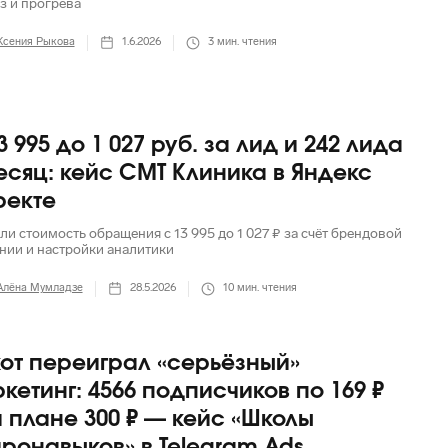
з и прогрева
Ксения Рыкова
1.6.2026
3
мин. чтения
3 995 до 1 027 руб. за лид и 242 лида
есяц: кейс СМТ Клиника в Яндекс
ректе
ли стоимость обращения с 13 995 до 1 027 ₽ за счёт брендовой
нии и настройки аналитики
Алёна Мумладзе
28.5.2026
10
мин. чтения
кот переиграл «серьёзный»
кетинг: 4566 подписчиков по 169 ₽
 плане 300 ₽ — кейс «Школы
ронавыков» в Telegram Ads