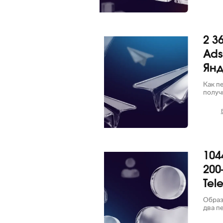
2 3
Telegram
Ads
Янд
Как п
получ
104
Telegram
200
Tel
Образ
два п