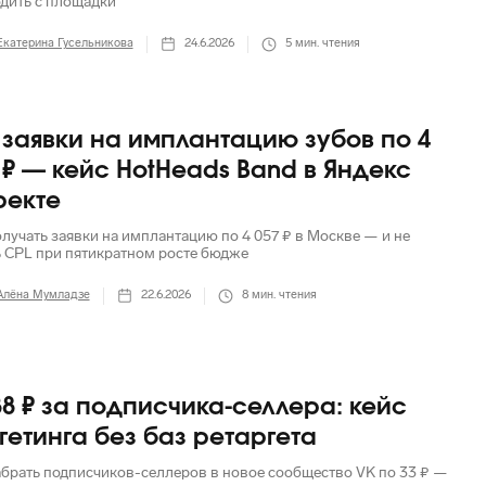
одить с площадки
Екатерина Гусельникова
24.6.2026
5
мин. чтения
 заявки на имплантацию зубов по 4
 ₽ — кейс HotHeads Band в Яндекс
ректе
олучать заявки на имплантацию по 4 057 ₽ в Москве — и не
ь CPL при пятикратном росте бюдже
Алёна Мумладзе
22.6.2026
8
мин. чтения
38 ₽ за подписчика-селлера: кейс
гетинга без баз ретаргета
абрать подписчиков-селлеров в новое сообщество VK по 33 ₽ —