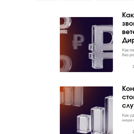
Как
Яндекс
зво
вет
Ди
Как п
без р
Кон
Яндекс
сто
слу
Как у
нише 