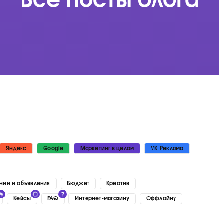
Все посты блога
Яндекс
Google
Маркетинг в целом
VK Реклама
нии и объявления
Бюджет
Креатив
Кейсы
FAQ
Интернет-магазину
Оффлайну