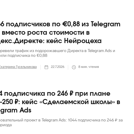
66 подписчиков по €0,88 из Telegram
 вместо роста стоимости в
екс.Директе: кейс Нейроцеха
еревели трафик из подорожавшего Директа в Telegram Ads и
или подписчика по €0,88
Екатерина Гусельникова
22.7.2026
8
мин. чтения
4 подписчика по 246 ₽ при плане
–250 ₽: кейс «Сделаемской школы» в
egram Ads
овательный проект в Telegram Ads: 1044 подписчика по 246 ₽ за
ериода