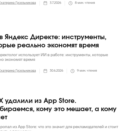
Екатерина Гусельникова
3.7.2026
8
мин. чтения
в Яндекс Директе: инструменты,
орые реально экономят время
иректолог использует ИИ в работе: инструменты, которые
но экономят время
Екатерина Гусельникова
30.6.2026
9
мин. чтения
 удалили из App Store.
бираемся, кому это мешает, а кому
ет
опал из App Store: что это значит для рекламодателей и стоит