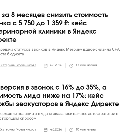
 за 8 месяцев снизить стоимость
нка с 5 750 до 1 359 ₽: кейс
еринарной клиники в Яндекс
ректе
ередача статусов звонков в Яндекс Метрику вдвое снизила CPA
оста бюджета
Екатерина Гусельникова
6.8.2026
13
мин. чтения
версия в звонок с 16% до 35%, а
имость лида ниже на 17%: кейс
жбы эвакуаторов в Яндекс Директе
держание позиции в выдаче оказалось важнее автостратегии в
с горящим спросом
Екатерина Гусельникова
4.8.2026
10
мин. чтения