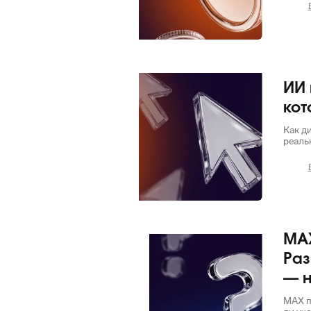
Яндекс
ИИ 
кот
Как д
реаль
MAX
ВКонтакте
Раз
— н
MAX пр