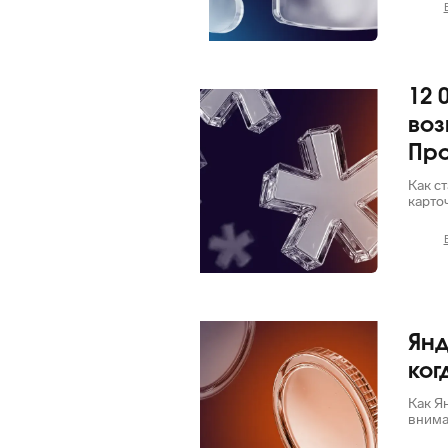
12 
Яндекс
воз
Пр
Как ст
карто
Яндекс
Янд
ког
Как Я
внима