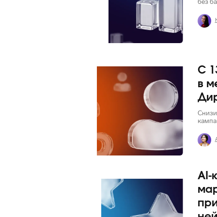
без ба
С 1
Яндекс
в м
Ди
Снизи
кампа
AI-
Telegram
мар
при
ней