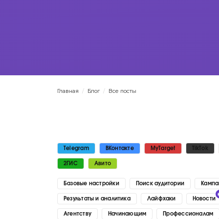
Главная
/
Блог
/
Все посты
Telegram
ВКонтакте
MyTarget
TikTok
2ГИС
Авито
Базовые настройки
Поиск аудитории
Кампа
Результаты и аналитика
Лайфхаки
Новости
Агентству
Начинающим
Профессионалам