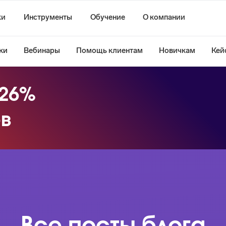
ки
Инструменты
Обучение
О компании
ки
Вебинары
Помощь клиентам
Новичкам
Кей
 26%
ов