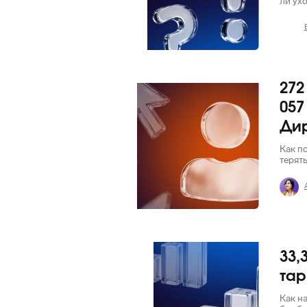
ли ух
272
Яндекс
057
Ди
Как п
терят
VK Реклама
33,
тар
Как н