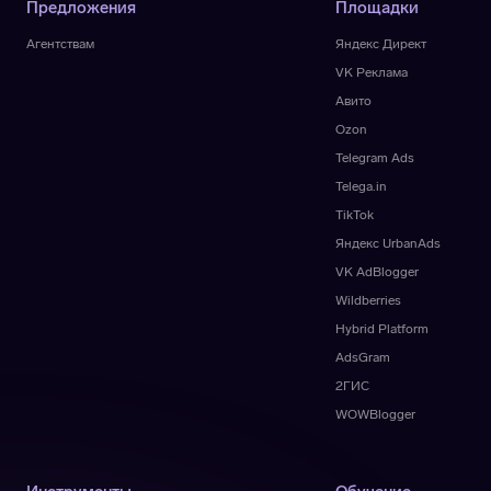
Предложения
Площадки
Агентствам
Яндекс Директ
VK Реклама
Авито
Ozon
Telegram Ads
Telega.in
TikTok
Яндекс UrbanAds
VK AdBlogger
Wildberries
Hybrid Platform
AdsGram
2ГИС
WOWBlogger