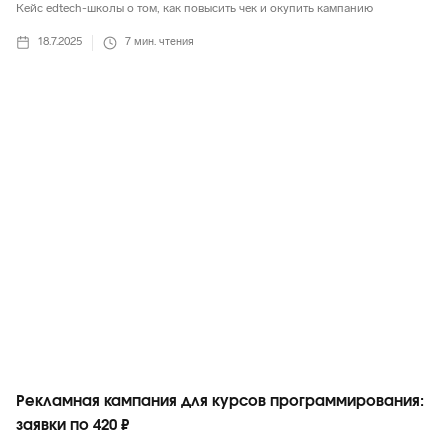
Кейс edtech-школы о том, как повысить чек и окупить кампанию
18.7.2025
7
мин. чтения
Telegram
Рекламная кампания для курсов программирования:
заявки по 420 ₽