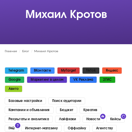
Михаил Кротов
Главная
/
Блог
/
Михаил Кротов
Telegram
ВКонтакте
MyTarget
TikTok
Яндекс
Google
Маркетинг в целом
VK Реклама
2ГИС
Авито
Базовые настройки
Поиск аудитории
Кампании и объявления
Бюджет
Креатив
Результаты и аналитика
Лайфхаки
Новости
Кейсы
FAQ
Интернет-магазину
Оффлайну
Агентству