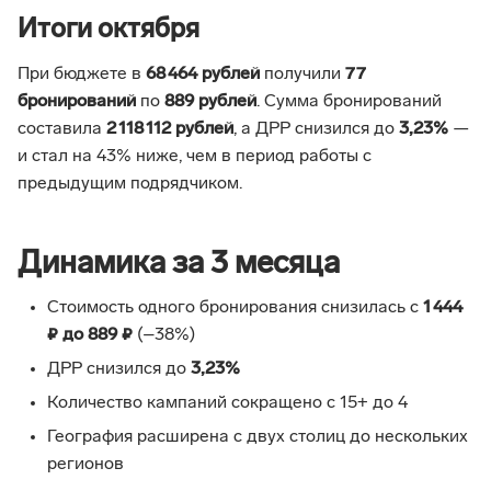
Итоги октября
При бюджете в
68 464 рублей
получили
77
бронирований
по
889 рублей
. Сумма бронирований
составила
2 118 112 рублей
, а ДРР снизился до
3,23%
—
и стал на 43% ниже, чем в период работы с
предыдущим подрядчиком.
Динамика за 3 месяца
Стоимость одного бронирования снизилась с
1 444
₽ до 889 ₽
(–38%)
ДРР снизился до
3,23%
Количество кампаний сокращено с 15+ до 4
География расширена с двух столиц до нескольких
регионов