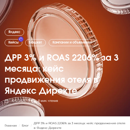
Яндекс
Кейсы
Бюджет
Кампании и объявления
ДРР 3% и ROAS 2206% за 3
месяца: кейс
продвижения отеля в
Яндекс Директе
30.12.2025
8
мин. чтения
ДРР 3% и ROAS 2206% за 3 месяца: кейс продвижения отеля
Главная
/
Блог
/
в Яндекс Директе