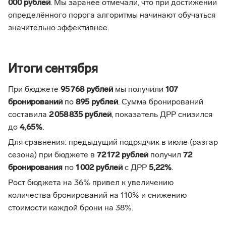
000 рублей
. Мы заранее отмечали, что при достижении
определённого порога алгоритмы начинают обучаться
значительно эффективнее.
Итоги сентября
При бюджете
95 768 рублей
мы получили
107
бронирований
по
895 рублей
. Сумма бронирований
составила
2 058 835 рублей
, показатель ДРР снизился
до
4,65%
.
Для сравнения: предыдущий подрядчик в июле (разгар
сезона) при бюджете в
72 172 рублей
получил
72
бронирования
по
1 002 рублей
с ДРР
5,22%
.
Рост бюджета на 36% привел к увеличению
количества бронирований на 110% и снижению
стоимости каждой брони на 38%.