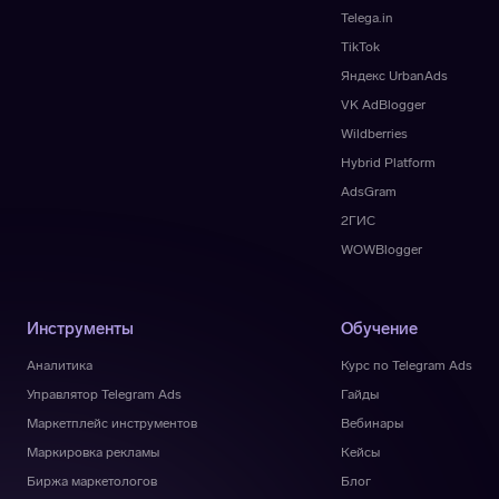
Telega.in
TikTok
Яндекс UrbanAds
VK AdBlogger
Wildberries
Hybrid Platform
AdsGram
2ГИС
WOWBlogger
Инструменты
Обучение
Аналитика
Курс по Telegram Ads
Управлятор Telegram Ads
Гайды
Маркетплейс инструментов
Вебинары
Маркировка рекламы
Кейсы
Биржа маркетологов
Блог