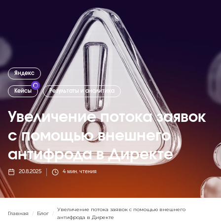
Яндекс
Кейсы
Результаты и аналитика
Увеличение потока заявок
с помощью внешнего
антифрода в Директе
20.8.2025
4
мин. чтения
Увеличение потока заявок с помощью внешнего
Главная
/
Блог
/
антифрода в Директе