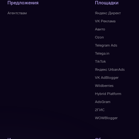
Предложения
Площадки
Агентствам
Яндекс Директ
VK Реклама
Авито
Ozon
Telegram Ads
Telega.in
TikTok
Яндекс UrbanAds
VK AdBlogger
Wildberries
Hybrid Platform
AdsGram
2ГИС
WOWBlogger