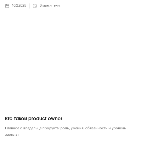
10.2.2025
8
мин. чтения
Маркетинг в целом
Кто такой product owner
Главное о владельце продукта: роль, умения, обязанности и уровень
зарплат