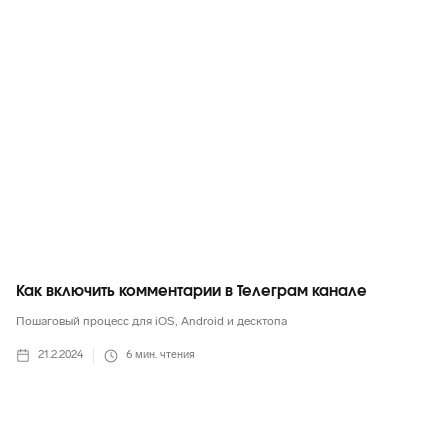
Telegram
Как включить комментарии в Телеграм канале
Пошаговый процесс для iOS, Android и десктопа
21.2.2024
6
мин. чтения
Telegram