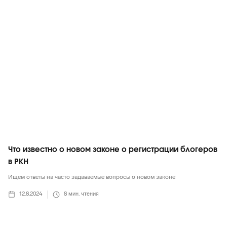
Маркетинг в целом
Что известно о новом законе о регистрации блогеров
в РКН
Ищем ответы на часто задаваемые вопросы о новом законе
12.8.2024
8
мин. чтения