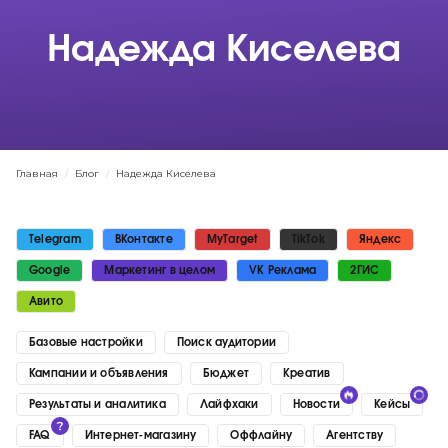
Надежда Киселева
Главная
/
Блог
/
Надежда Киселева
Telegram
ВКонтакте
MyTarget
TikTok
Яндекс
Google
Маркетинг в целом
VK Реклама
2ГИС
Авито
Базовые настройки
Поиск аудитории
Кампании и объявления
Бюджет
Креатив
Результаты и аналитика
Лайфхаки
Новости
Кейсы
FAQ
Интернет-магазину
Оффлайну
Агентству