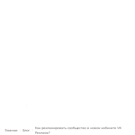
ВКонтакте
Кампании и объявления
Бюджет
Креатив
Лайфхаки
Начинающим
Как рекламировать
сообщество в новом
кабинете VK Реклама?
4.5.2023
10
мин. чтения
Как рекламировать сообщество в новом кабинете VK
Главная
/
Блог
/
Реклама?