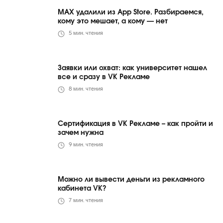
MAX удалили из App Store. Разбираемся,
кому это мешает, а кому — нет
5
мин. чтения
Заявки или охват: как университет нашел
все и сразу в VK Рекламе
8
мин. чтения
Сертификация в VK Рекламе – как пройти и
зачем нужна
9
мин. чтения
Можно ли вывести деньги из рекламного
кабинета VK?
7
мин. чтения