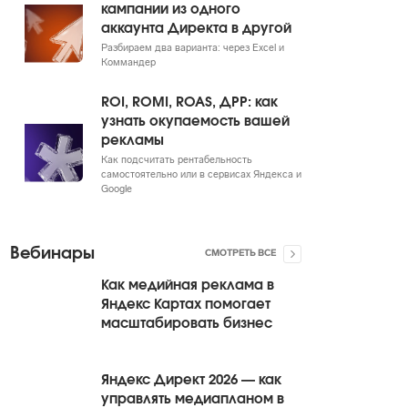
кампании из одного
аккаунта Директа в другой
Разбираем два варианта: через Excel и
Коммандер
ROI, ROMI, ROAS, ДРР: как
узнать окупаемость вашей
рекламы
Как подсчитать рентабельность
самостоятельно или в сервисах Яндекса и
Google
Вебинары
СМОТРЕТЬ ВСЕ
Как медийная реклама в
Яндекс Картах помогает
масштабировать бизнес
Яндекс Директ 2026 — как
управлять медиапланом в