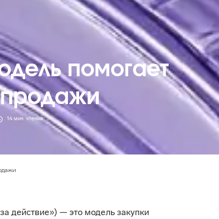
одель помогает
 продажи
14
мин. чтения
родажи
а за действие») — это модель закупки