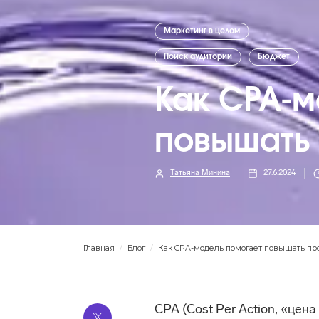
Маркетинг в целом
Поиск аудитории
Бюджет
Как CPA-м
повышать
Татьяна Минина
27.6.2024
Главная
/
Блог
/
Как CPA-модель помогает повышать п
CPA (Сost Per Action, «цен