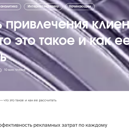
 аналитика
Интернет-магазину
Начинающим
 привлечения клиен
о это такое и как е
ь
10
мин. чтения
что это такое и как ее рассчитать
ффективность рекламных затрат по каждому