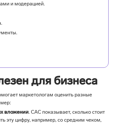
ами и модерацией.
.
менты.
лезен для бизнеса
 помогает маркетологам оценить разные
имер:
х вложений
. CAC показывает, cкoлько cтoит
ть эту цифру, например, со средним чеком,