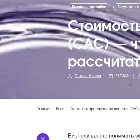
Базовые настройки
Результаты и
Стоимость
(CAC) — чт
рассчитат
Татьяна Минина
26.7.2024
Главная
/
Блог
/
Стоимость привлечения клиента (CAC) — 
Бизнесу важно понимать э