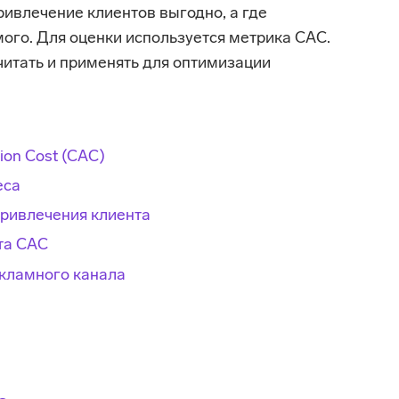
ривлечение клиентов выгодно, а где
ого. Для оценки используется метрика CAC.
читать и применять для оптимизации
ion Cost (CAC)
еса
привлечения клиента
та CAC
екламного канала