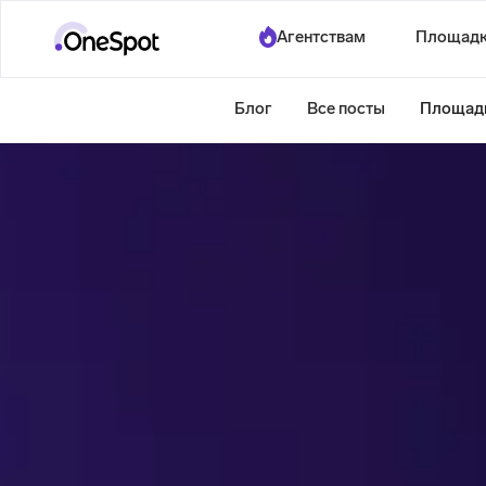
Агентствам
Площад
Блог
Все посты
Площад