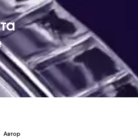
та
е
Автор