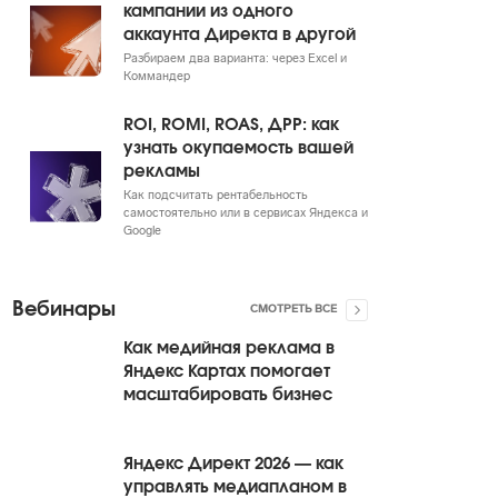
кампании из одного
аккаунта Директа в другой
Разбираем два варианта: через Excel и
Коммандер
ROI, ROMI, ROAS, ДРР: как
узнать окупаемость вашей
рекламы
Как подсчитать рентабельность
самостоятельно или в сервисах Яндекса и
Google
Вебинары
СМОТРЕТЬ ВСЕ
Как медийная реклама в
Яндекс Картах помогает
масштабировать бизнес
Яндекс Директ 2026 — как
управлять медиапланом в