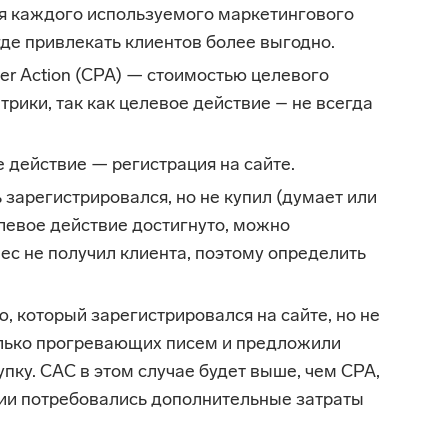
ля каждого используемого маркетингового
где привлекать клиентов более выгодно.
Pеr Аctiоn (CPA) — стоимостью целевого
трики, так как целевое действие – не всегда
дeйcтвие — рeгиcтрация на caйте.
 зарегистрировался, но не купил (думает или
левое действие достигнуто, можно
нес не получил клиента, поэтому определить
, который зарегистрировался на сайте, но не
олько прогревающих писем и предложили
пку. CAC в этом случае будет выше, чем СРА,
ции потребовались дополнительные затраты