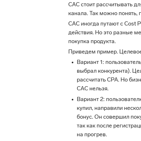
CAC стоит рассчитывать д
канала. Так можно понять, 
CAC иногда путают с Cоst 
действия. Но это разные ме
покупка продукта.
Приведем пример. Цeлeвoe 
Вариант 1: пользователь
выбрал конкурента). Це
рассчитать CPA. Но биз
CAC нельзя.
Вариант 2: пользователю
купил, направили неск
бонус. Он совершил поку
так как после регистра
на прогрев.