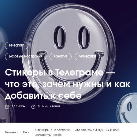
Telegram
Базовые настройки
Креатив
Лайфхаки
Стикеры в Телеграме —
что это, зачем нужны и как
добавить к себе
17.7.2024
10
мин. чтения
Стикеры в Телеграме — что это, зачем нужны и как
Главная
/
Блог
/
добавить к себе