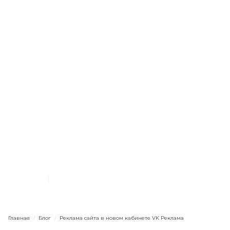
ВКонтакте
Поиск аудитории
Кампании и объявления
Лайфхаки
Начинающим
Реклама сайта в новом
кабинете VK Реклама
20.8.2023
11
мин. чтения
Главная
/
Блог
/
Реклама сайта в новом кабинете VK Реклама