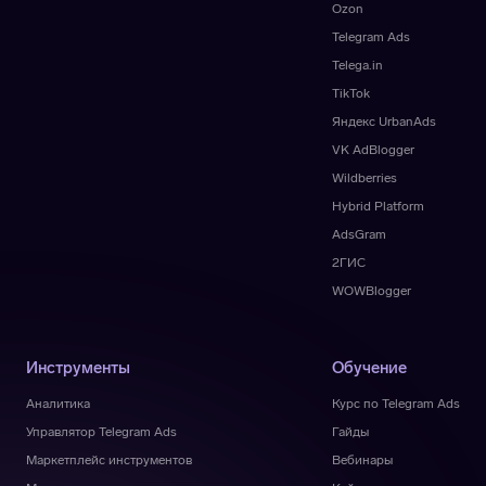
Ozon
Telegram Ads
Telega.in
TikTok
Яндекс UrbanAds
VK AdBlogger
Wildberries
Hybrid Platform
AdsGram
2ГИС
WOWBlogger
Инструменты
Обучение
Аналитика
Курс по Telegram Ads
Управлятор Telegram Ads
Гайды
Маркетплейс инструментов
Вебинары