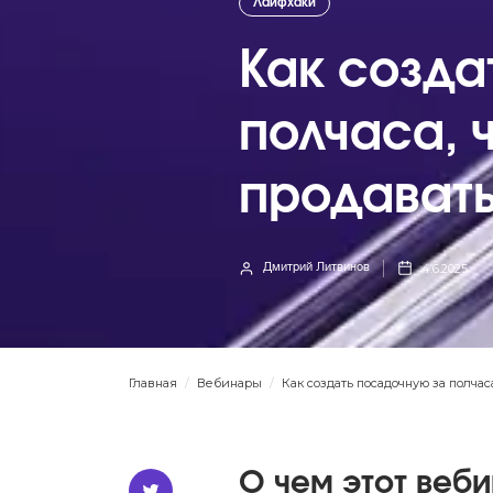
Лайфхаки
Как созда
полчаса, 
продават
4.6.2025
Дмитрий Литвинов
Главная
/
Вебинары
/
Как создать посадочную за полчас
О чем этот веб