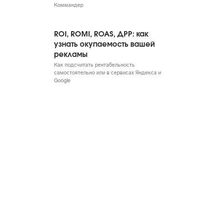
Коммандер
ROI, ROMI, ROAS, ДРР: как
узнать окупаемость вашей
рекламы
Как подсчитать рентабельность
самостоятельно или в сервисах Яндекса и
Google