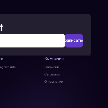
t
ие
Компания
legram Ads
Вакансии
Связаться
О компании