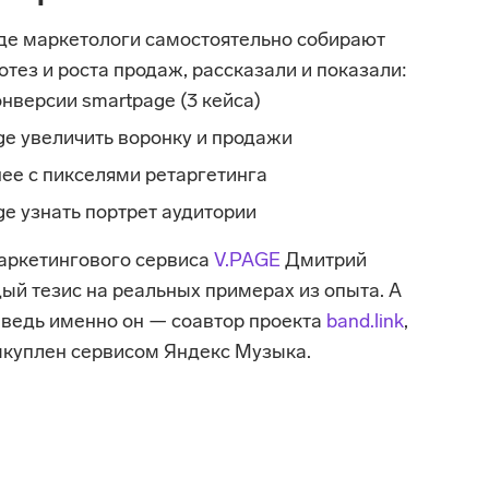
где маркетологи самостоятельно собирают 
тез и роста продаж, рассказали и показали:
нверсии smartpage (3 кейса)
e увеличить воронку и продажи
ее с пикселями ретаргетинга
e узнать портрет аудитории
аркетингового сервиса 
V.PAGE
 Дмитрий 
й тезис на реальных примерах из опыта. А 
 ведь именно он — соавтор проекта 
band.link
, 
ыкуплен сервисом Яндекс Музыка.