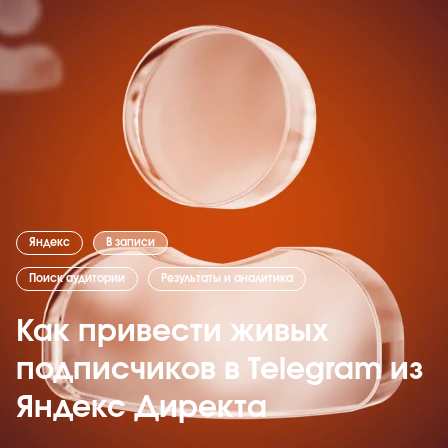
Яндекс
В записи
Поиск аудитории
Результаты и аналитика
Как привести живых
подписчиков в Telegram из
Яндекс Директа