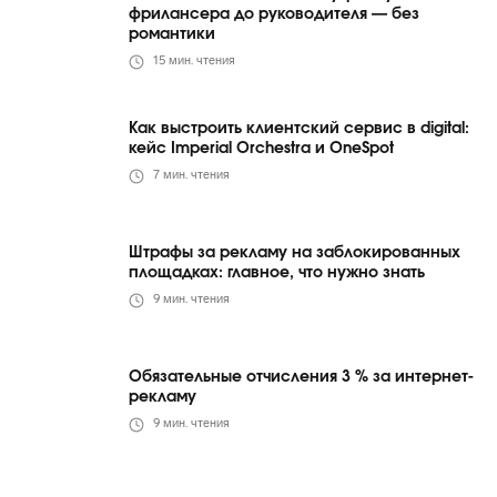
фрилансера до руководителя — без
романтики
15
мин. чтения
Как выстроить клиентский сервис в digital:
кейс Imperial Orchestra и OneSpot
7
мин. чтения
Штрафы за рекламу на заблокированных
площадках: главное, что нужно знать
9
мин. чтения
Обязательные отчисления 3 % за интернет-
рекламу
9
мин. чтения