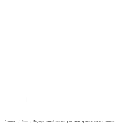
Маркетинг в целом
Оффлайну
Агентству
Начинающим
Федеральный закон о
рекламе: кратко самое
главное
16.4.2024
13
мин. чтения
Главная
/
Блог
/
Федеральный закон о рекламе: кратко самое главное