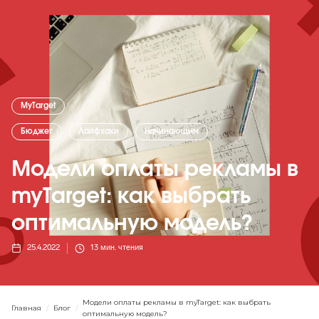
MyTarget
Бюджет
Лайфхаки
Начинающим
Модели оплаты рекламы в
myTarget: как выбрать
оптимальную модель?
25.4.2022
13
мин. чтения
Модели оплаты рекламы в myTarget: как выбрать
Главная
/
Блог
/
оптимальную модель?