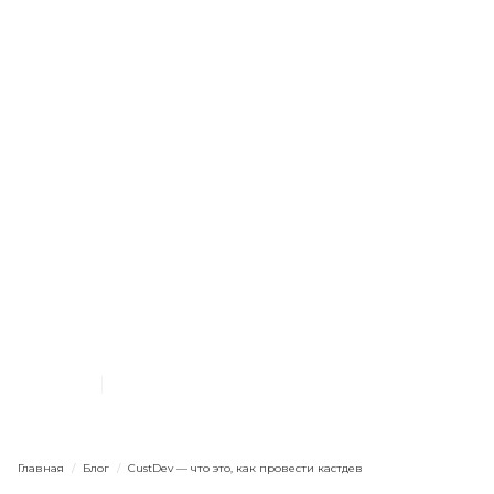
Маркетинг в целом
Агентству
Профессионалам
Результаты и аналитика
Лайфхаки
CustDev — что это, как
провести кастдев
29.1.2024
12
мин. чтения
Главная
/
Блог
/
CustDev — что это, как провести кастдев