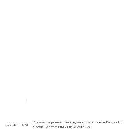
Начинающим
Результаты и аналитика
Почему существуют
расхождения статистики в
Facebook и Google
Analytics или
Яндекс.Метрика?
14.8.2017
1 мин
мин. чтения
Почему существуют расхождения статистики в Facebook и
Главная
/
Блог
/
Google Analytics или Яндекс.Метрика?