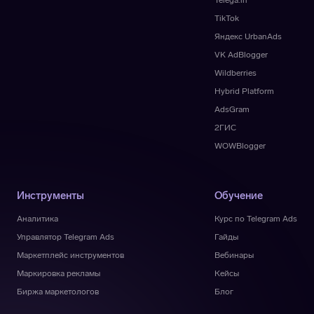
Telega.in
TikTok
Яндекс UrbanAds
VK AdBlogger
Wildberries
Hybrid Platform
AdsGram
2ГИС
WOWBlogger
Инструменты
Обучение
Аналитика
Курс по Telegram Ads
Управлятор Telegram Ads
Гайды
Маркетплейс инструментов
Вебинары
Маркировка рекламы
Кейсы
Биржа маркетологов
Блог