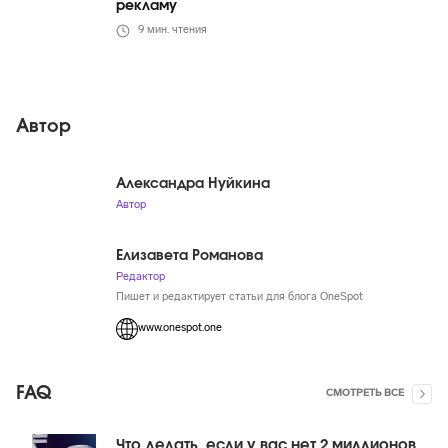
рекламу
9
мин. чтения
Автор
Александра Нуйкина
Автор
Елизавета Романова
Редактор
Пишет и редактирует статьи для блога OneSpot
www.onespot.one
FAQ
СМОТРЕТЬ ВСЕ
Что делать, если у вас нет 2 миллионов