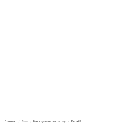
Маркетинг в целом
Базовые настройки
Интернет-магазину
Оффлайну
Агентству
Начинающим
Как сделать рассылку по
Email?
1.5.2023
10
мин. чтения
Главная
/
Блог
/
Как сделать рассылку по Email?