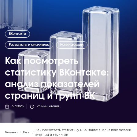
ВКонтакте
Результаты и аналитика
Начинающим
Как посмотреть
статистику ВКонтакте:
анализ показателей
страниц и групп ВК
6.7.2023
23
мин. чтения
Как посмотреть статистику ВКонтакте: анализ показателей
Главная
/
Блог
/
страниц и групп ВК