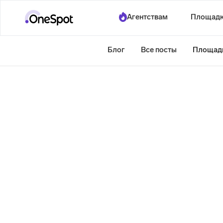
Агентствам
Площад
Блог
Все посты
Площад