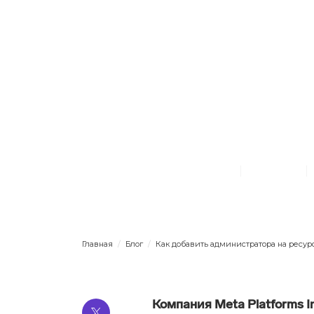
Начинающим
Базовые настройк
Как добав
на ресур
Елизавета Котова
10.11.2021
Главная
/
Блог
/
Как добавить администратора на ресур
Компания Meta Platforms 