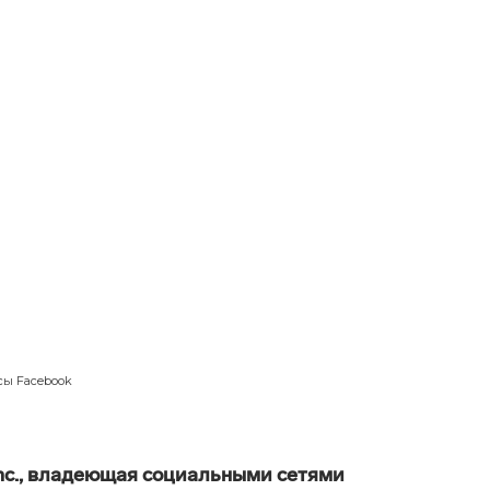
и
ить администратор
сы Facebook
6
мин. чтения
сы Facebook
Inc., владеющая социальными сетями