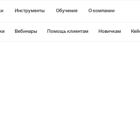
ки
Инструменты
Обучение
О компании
ки
Вебинары
Помощь клиентам
Новичкам
Кей