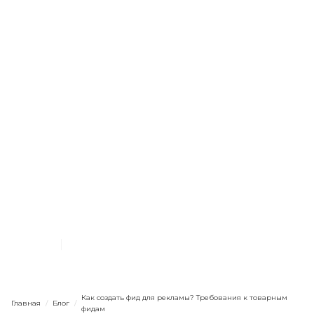
Маркетинг в целом
Базовые настройки
Кампании и объявления
Интернет-магазину
Как создать фид для
рекламы? Требования к
товарным фидам
8.7.2022
11
мин. чтения
Как создать фид для рекламы? Требования к товарным
Главная
/
Блог
/
фидам